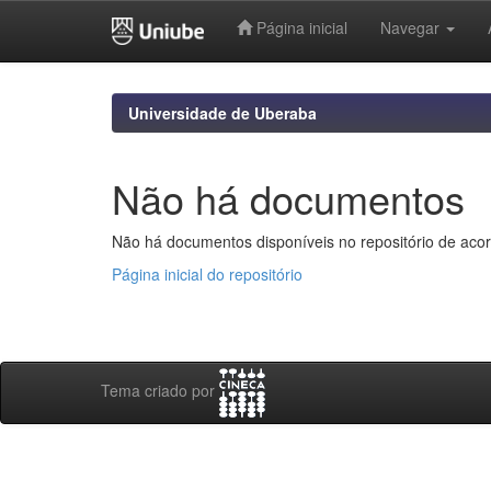
Página inicial
Navegar
Skip
navigation
Universidade de Uberaba
Não há documentos
Não há documentos disponíveis no repositório de acor
Página inicial do repositório
Tema criado por