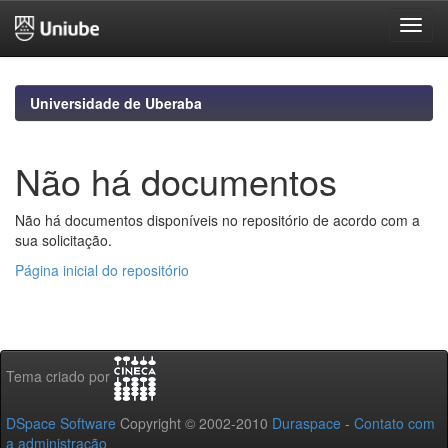
Skip
navigation
Universidade de Uberaba
Não há documentos
Não há documentos disponíveis no repositório de acordo com a
sua solicitação.
Página inicial do repositório
Tema criado por
DSpace Software
Copyright © 2002-2010
Duraspace
-
Contato com
a administração