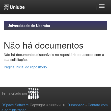
Skip
navigation
Universidade de Uberaba
Não há documentos
Não há documentos disponíveis no repositório de acordo com a
sua solicitação.
Página inicial do repositório
Tema criado por
DSpace Software
Copyright © 2002-2010
Duraspace
-
Contato com
a administração