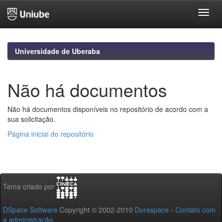
Skip
navigation
Universidade de Uberaba
Não há documentos
Não há documentos disponíveis no repositório de acordo com a
sua solicitação.
Página inicial do repositório
Tema criado por
DSpace Software
Copyright © 2002-2010
Duraspace
-
Contato com
a administração