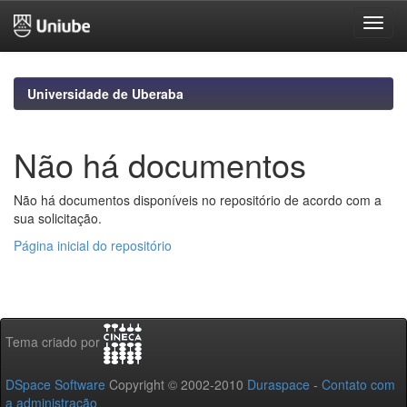
Skip
navigation
Universidade de Uberaba
Não há documentos
Não há documentos disponíveis no repositório de acordo com a
sua solicitação.
Página inicial do repositório
Tema criado por
DSpace Software
Copyright © 2002-2010
Duraspace
-
Contato com
a administração