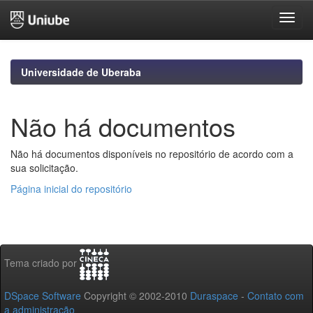
Skip
navigation
Universidade de Uberaba
Não há documentos
Não há documentos disponíveis no repositório de acordo com a
sua solicitação.
Página inicial do repositório
Tema criado por
DSpace Software
Copyright © 2002-2010
Duraspace
-
Contato com
a administração