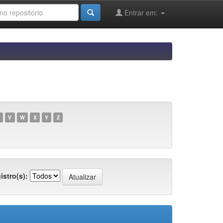
Entrar em:
V
W
X
Y
Z
istro(s):