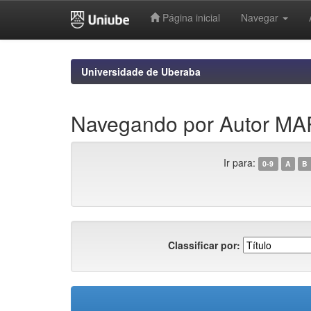
Página inicial
Navegar
Skip
navigation
Universidade de Uberaba
Navegando por Autor MA
Ir para:
0-9
A
B
Classificar por: