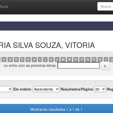
Ajuda
RIA SILVA SOUZA, VITORIA
C
D
E
F
G
H
I
J
K
L
M
N
O
P
Q
R
S
T
U
ou entre com as primeiras letras:
Em ordem:
Resultados/Página
Reg
Mostrando resultados 1 a 1 de 1