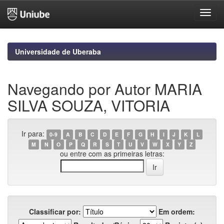
Skip
navigation
Universidade de Uberaba
Navegando por Autor MARIA
SILVA SOUZA, VITORIA
Ir para:
0-9
A
B
C
D
E
F
G
H
I
J
K
L
M
N
O
P
Q
R
S
T
U
V
W
X
Y
Z
ou entre com as primeiras letras:
Classificar por:
Em ordem: