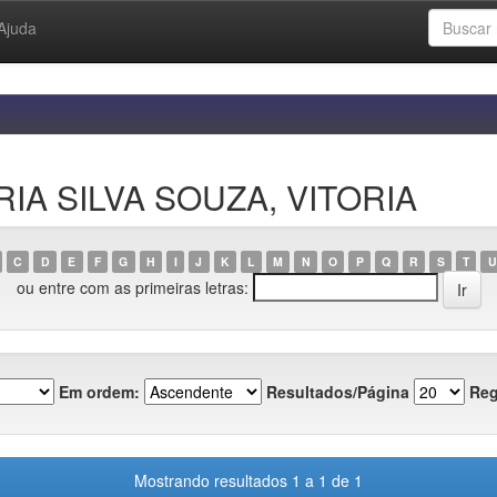
Ajuda
RIA SILVA SOUZA, VITORIA
C
D
E
F
G
H
I
J
K
L
M
N
O
P
Q
R
S
T
U
ou entre com as primeiras letras:
Em ordem:
Resultados/Página
Reg
Mostrando resultados 1 a 1 de 1