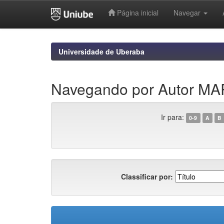
Página inicial
Navegar
Skip
navigation
Universidade de Uberaba
Navegando por Autor MA
Ir para:
0-9
A
B
Classificar por: