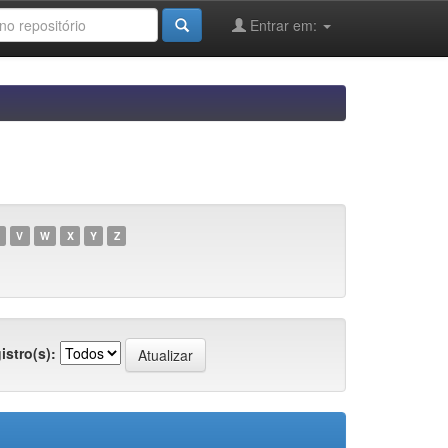
Entrar em:
V
W
X
Y
Z
istro(s):