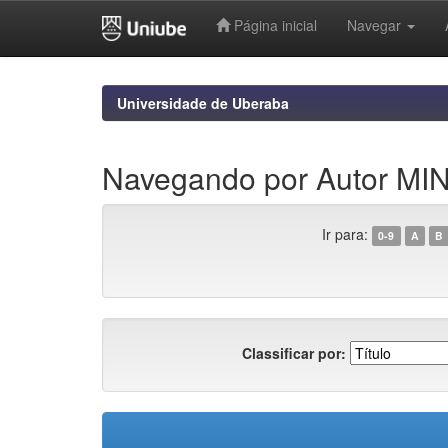
Página inicial
Navegar
Skip
navigation
Universidade de Uberaba
Navegando por Autor M
Ir para:
0-9
A
B
Classificar por: