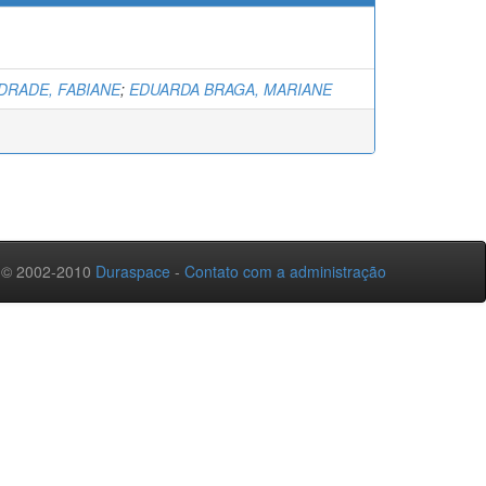
DRADE, FABIANE
;
EDUARDA BRAGA, MARIANE
 © 2002-2010
Duraspace
-
Contato com a administração