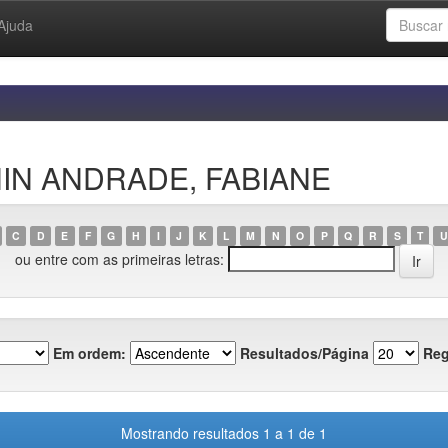
Ajuda
ININ ANDRADE, FABIANE
C
D
E
F
G
H
I
J
K
L
M
N
O
P
Q
R
S
T
U
ou entre com as primeiras letras:
Em ordem:
Resultados/Página
Reg
Mostrando resultados 1 a 1 de 1