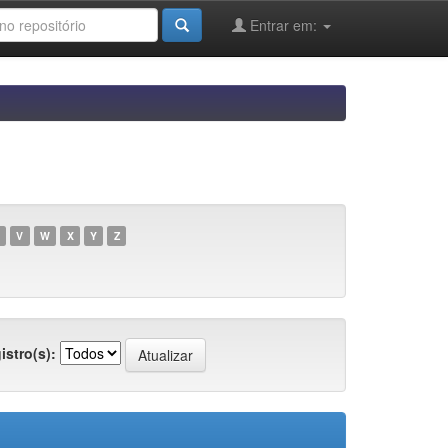
Entrar em:
V
W
X
Y
Z
istro(s):