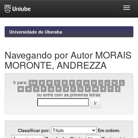
Skip
navigation
Universidade de Uberaba
Navegando por Autor MORAIS
MORONTE, ANDREZZA
Ir para:
0-9
A
B
C
D
E
F
G
H
I
J
K
L
M
N
O
P
Q
R
S
T
U
V
W
X
Y
Z
ou entre com as primeiras letras:
Classificar por:
Em ordem: