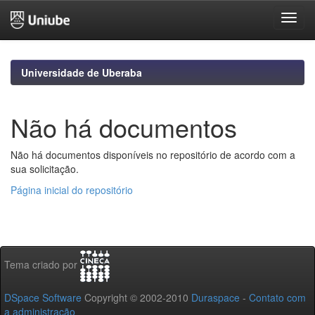
Skip
navigation
Universidade de Uberaba
Não há documentos
Não há documentos disponíveis no repositório de acordo com a
sua solicitação.
Página inicial do repositório
Tema criado por
DSpace Software
Copyright © 2002-2010
Duraspace
-
Contato com
a administração