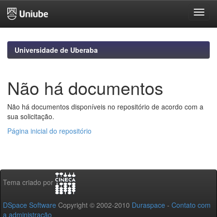
Skip
navigation
Universidade de Uberaba
Não há documentos
Não há documentos disponíveis no repositório de acordo com a
sua solicitação.
Página inicial do repositório
Tema criado por
DSpace Software
Copyright © 2002-2010
Duraspace
-
Contato com
a administração