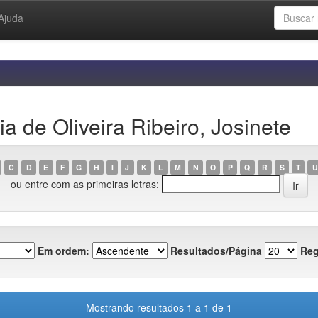
Ajuda
 de Oliveira Ribeiro, Josinete
C
D
E
F
G
H
I
J
K
L
M
N
O
P
Q
R
S
T
U
ou entre com as primeiras letras:
Em ordem:
Resultados/Página
Reg
Mostrando resultados 1 a 1 de 1