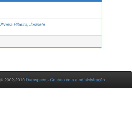
liveira Ribeiro, Josinete
 © 2002-2010
Duraspace
-
Contato com a administração