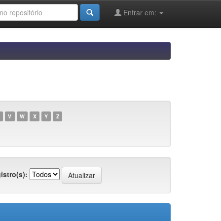
Entrar em:
V
W
X
Y
Z
istro(s):