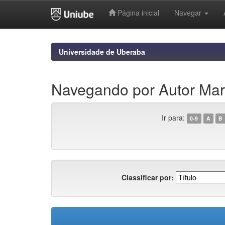
Página inicial
Navegar
Skip
navigation
Universidade de Uberaba
Navegando por Autor Maria
Ir para:
0-9
A
B
Classificar por: