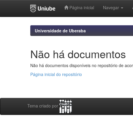
Página inicial
Navegar
Skip
navigation
Universidade de Uberaba
Não há documentos
Não há documentos disponíveis no repositório de acor
Página inicial do repositório
Tema criado por