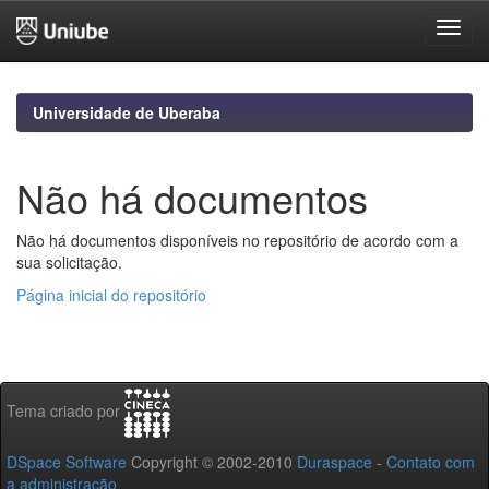
Skip
navigation
Universidade de Uberaba
Não há documentos
Não há documentos disponíveis no repositório de acordo com a
sua solicitação.
Página inicial do repositório
Tema criado por
DSpace Software
Copyright © 2002-2010
Duraspace
-
Contato com
a administração