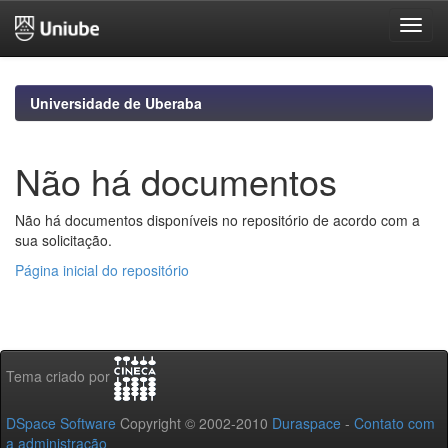
Skip
navigation
Universidade de Uberaba
Não há documentos
Não há documentos disponíveis no repositório de acordo com a
sua solicitação.
Página inicial do repositório
Tema criado por
DSpace Software
Copyright © 2002-2010
Duraspace
-
Contato com
a administração