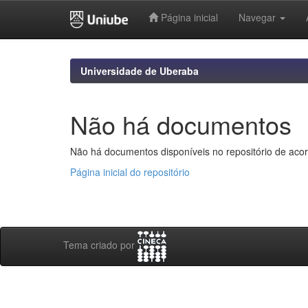
Página inicial
Navegar
Skip
navigation
Universidade de Uberaba
Não há documentos
Não há documentos disponíveis no repositório de acor
Página inicial do repositório
Tema criado por