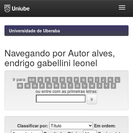
Skip
navigation
Universidade de Uberaba
Navegando por Autor alves,
endrigo gabellini leonel
Ir para:
0-9
A
B
C
D
E
F
G
H
I
J
K
L
M
N
O
P
Q
R
S
T
U
V
W
X
Y
Z
ou entre com as primeiras letras:
Classificar por:
Em ordem: