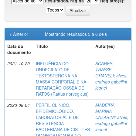
Resultados/Página
Registro(s):
< Anterior
Mostrando resultados 5 a 6 de 6
Data do
Título
Autor(es)
documento
2021-10-29
INFLUÊNCIA DO
SOARES,
UNDECILATO DE
TRAYSE
TESTOSTERONA NA
GRANELI
;
alves,
MASSA CORPORAL E NA
endrigo gabellini
REPARAÇÃO ÓSSEA DE
leonel
RATOS (Rattus norvegicus)
2023-08-04
PERFIL CLÍNICO,
MADEIRA,
EPIDEMIOLÓGICO,
MARINA
LABORATORIAL E DE
CAZARINI
;
alves,
RESISTÊNCIA
endrigo gabellini
BACTERIANA DE CISTITES
leonel
DIAGNOSTICADAS NO