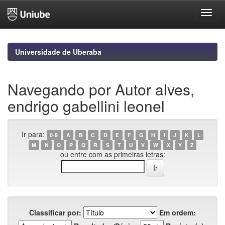
Skip
navigation
Universidade de Uberaba
Navegando por Autor alves,
endrigo gabellini leonel
Ir para:
0-9
A
B
C
D
E
F
G
H
I
J
K
L
M
N
O
P
Q
R
S
T
U
V
W
X
Y
Z
ou entre com as primeiras letras:
Classificar por:
Em ordem: