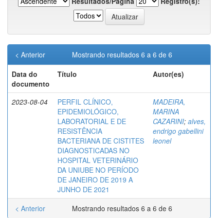
Resultados/Página
Registro(s):
< Anterior
Mostrando resultados 6 a 6 de 6
Data do
Título
Autor(es)
documento
2023-08-04
PERFIL CLÍNICO,
MADEIRA,
EPIDEMIOLÓGICO,
MARINA
LABORATORIAL E DE
CAZARINI
;
alves,
RESISTÊNCIA
endrigo gabellini
BACTERIANA DE CISTITES
leonel
DIAGNOSTICADAS NO
HOSPITAL VETERINÁRIO
DA UNIUBE NO PERÍODO
DE JANEIRO DE 2019 A
JUNHO DE 2021
< Anterior
Mostrando resultados 6 a 6 de 6