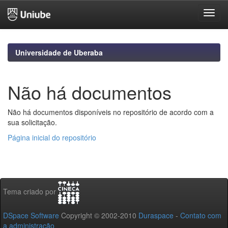
Skip
navigation
Universidade de Uberaba
Não há documentos
Não há documentos disponíveis no repositório de acordo com a
sua solicitação.
Página inicial do repositório
Tema criado por
DSpace Software
Copyright © 2002-2010
Duraspace
-
Contato com
a administração