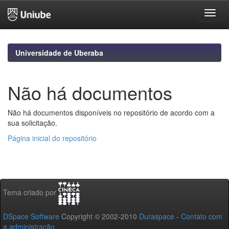
Skip
navigation
Universidade de Uberaba
Não há documentos
Não há documentos disponíveis no repositório de acordo com a
sua solicitação.
Página inicial do repositório
Tema criado por
DSpace Software
Copyright © 2002-2010
Duraspace
-
Contato com
a administração