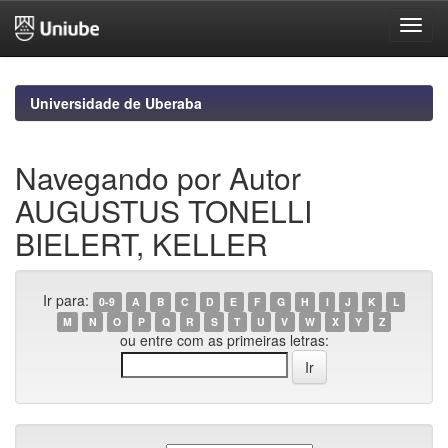
Skip
navigation
Universidade de Uberaba
Navegando por Autor
AUGUSTUS TONELLI
BIELERT, KELLER
Ir para:
0-9
A
B
C
D
E
F
G
H
I
J
K
L
M
N
O
P
Q
R
S
T
U
V
W
X
Y
Z
ou entre com as primeiras letras: