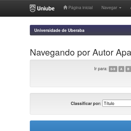
Página inicial
Navegar
Skip
navigation
Universidade de Uberaba
Navegando por Autor Apar
Ir para:
0-9
A
B
Classificar por: