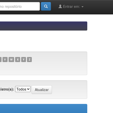
Entrar em:
V
W
X
Y
Z
istro(s):