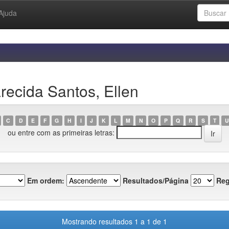
Ajuda
ecida Santos, Ellen
C
D
E
F
G
H
I
J
K
L
M
N
O
P
Q
R
S
T
U
ou entre com as primeiras letras:
Em ordem:
Resultados/Página
Reg
Mostrando resultados 1 a 1 de 1