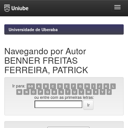
Skip
navigation
Universidade de Uberaba
Navegando por Autor
BENNER FREITAS
FERREIRA, PATRICK
Ir para:
0-9
A
B
C
D
E
F
G
H
I
J
K
L
M
N
O
P
Q
R
S
T
U
V
W
X
Y
Z
ou entre com as primeiras letras: