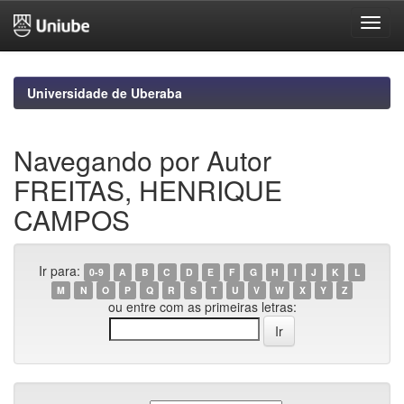
Skip
navigation
Universidade de Uberaba
Navegando por Autor
FREITAS, HENRIQUE
CAMPOS
Ir para:
0-9
A
B
C
D
E
F
G
H
I
J
K
L
M
N
O
P
Q
R
S
T
U
V
W
X
Y
Z
ou entre com as primeiras letras: