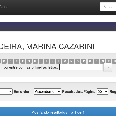
Ajuda
ADEIRA, MARINA CAZARINI
C
D
E
F
G
H
I
J
K
L
M
N
O
P
Q
R
S
T
U
ou entre com as primeiras letras:
Em ordem:
Resultados/Página
Reg
Mostrando resultados 1 a 1 de 1