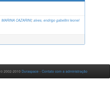
 MARINA CAZARINI
;
alves, endrigo gabellini leonel
 © 2002-2010
Duraspace
-
Contato com a administração