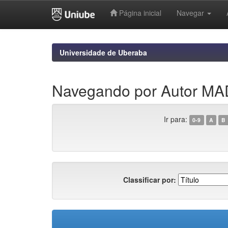
Página inicial
Navegar
Skip
navigation
Universidade de Uberaba
Navegando por Autor M
Ir para:
0-9
A
B
Classificar por: