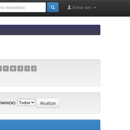
Entrar em:
V
W
X
Y
Z
istro(s):