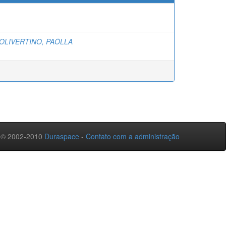
OLIVERTINO, PAÔLLA
 © 2002-2010
Duraspace
-
Contato com a administração