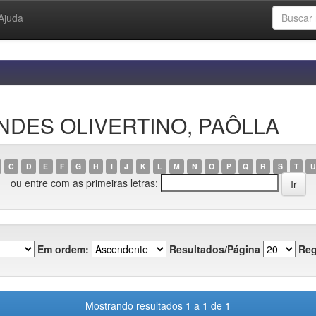
Ajuda
MENDES OLIVERTINO, PAÔLLA
C
D
E
F
G
H
I
J
K
L
M
N
O
P
Q
R
S
T
U
ou entre com as primeiras letras:
Em ordem:
Resultados/Página
Reg
Mostrando resultados 1 a 1 de 1