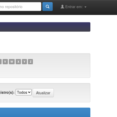
Entrar em:
V
W
X
Y
Z
istro(s):