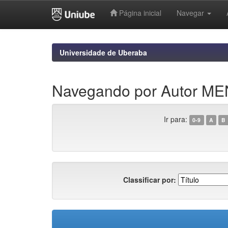
Página inicial
Navegar
Skip
navigation
Universidade de Uberaba
Navegando por Autor 
Ir para:
0-9
A
B
Classificar por: