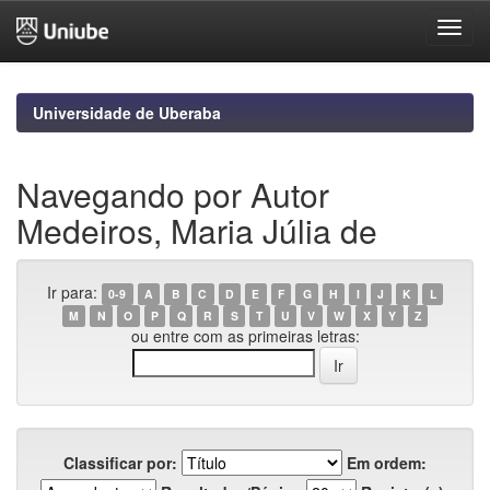
Skip
navigation
Universidade de Uberaba
Navegando por Autor
Medeiros, Maria Júlia de
Ir para:
0-9
A
B
C
D
E
F
G
H
I
J
K
L
M
N
O
P
Q
R
S
T
U
V
W
X
Y
Z
ou entre com as primeiras letras:
Classificar por:
Em ordem: