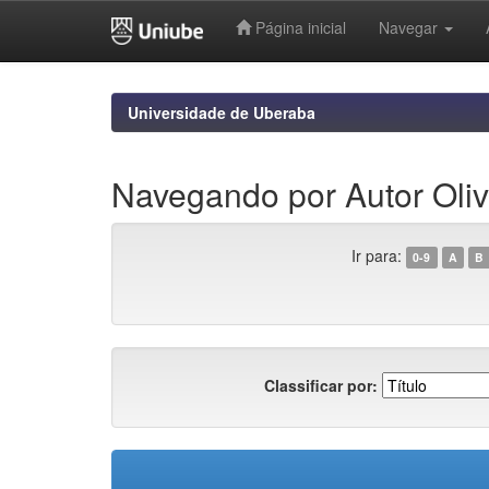
Página inicial
Navegar
Skip
navigation
Universidade de Uberaba
Navegando por Autor Oliv
Ir para:
0-9
A
B
Classificar por: