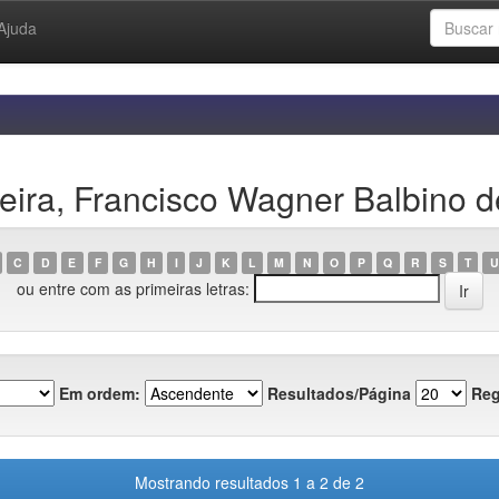
Ajuda
eira, Francisco Wagner Balbino d
C
D
E
F
G
H
I
J
K
L
M
N
O
P
Q
R
S
T
U
ou entre com as primeiras letras:
Em ordem:
Resultados/Página
Reg
Mostrando resultados 1 a 2 de 2