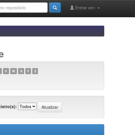
Entrar em:
e
V
W
X
Y
Z
istro(s):