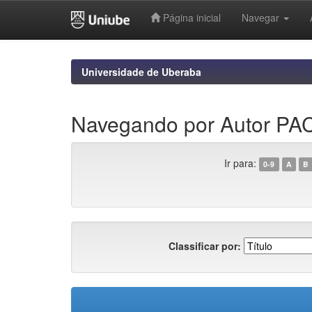
Página inicial
Navegar
Skip
navigation
Universidade de Uberaba
Navegando por Autor P
Ir para:
0-9
A
B
Classificar por: