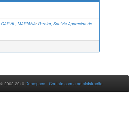
 GARVIL, MARIANA
;
Pereira, Sanívia Aparecida de
 © 2002-2010
Duraspace
-
Contato com a administração