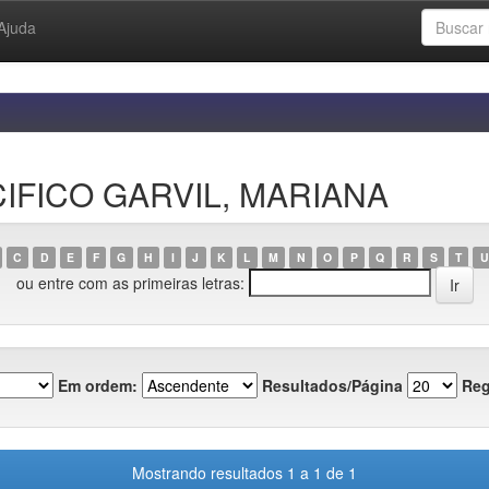
Ajuda
ACIFICO GARVIL, MARIANA
C
D
E
F
G
H
I
J
K
L
M
N
O
P
Q
R
S
T
U
ou entre com as primeiras letras:
Em ordem:
Resultados/Página
Reg
Mostrando resultados 1 a 1 de 1