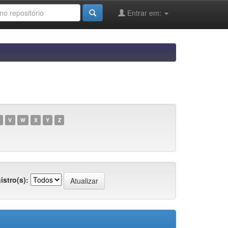
Entrar em:
V
W
X
Y
Z
istro(s):