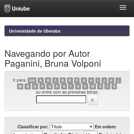
Skip
navigation
Universidade de Uberaba
Navegando por Autor
Paganini, Bruna Volponi
Ir para:
0-9
A
B
C
D
E
F
G
H
I
J
K
L
M
N
O
P
Q
R
S
T
U
V
W
X
Y
Z
ou entre com as primeiras letras:
Classificar por:
Em ordem: