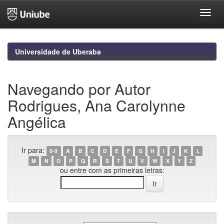
Skip
navigation
Universidade de Uberaba
Navegando por Autor
Rodrigues, Ana Carolynne
Angélica
Ir para:
0-9
A
B
C
D
E
F
G
H
I
J
K
L
M
N
O
P
Q
R
S
T
U
V
W
X
Y
Z
ou entre com as primeiras letras: