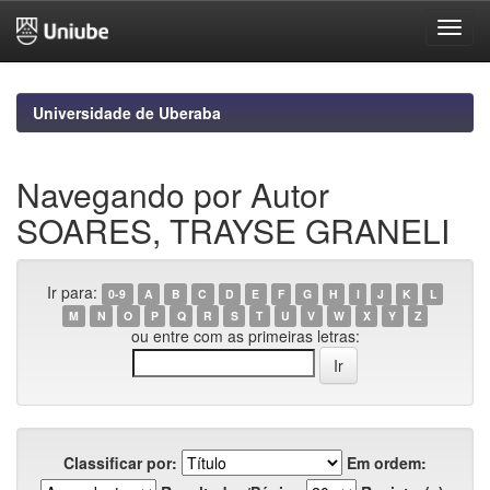
Skip
navigation
Universidade de Uberaba
Navegando por Autor
SOARES, TRAYSE GRANELI
Ir para:
0-9
A
B
C
D
E
F
G
H
I
J
K
L
M
N
O
P
Q
R
S
T
U
V
W
X
Y
Z
ou entre com as primeiras letras:
Classificar por:
Em ordem: