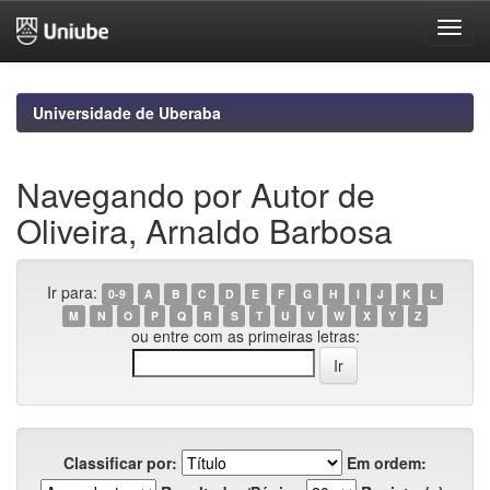
Skip
navigation
Universidade de Uberaba
Navegando por Autor de
Oliveira, Arnaldo Barbosa
Ir para:
0-9
A
B
C
D
E
F
G
H
I
J
K
L
M
N
O
P
Q
R
S
T
U
V
W
X
Y
Z
ou entre com as primeiras letras:
Classificar por:
Em ordem: