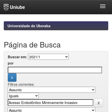
Skip
navigation
Universidade de Uberaba
Página de Busca
Buscar em:
por
Filtros correntes: