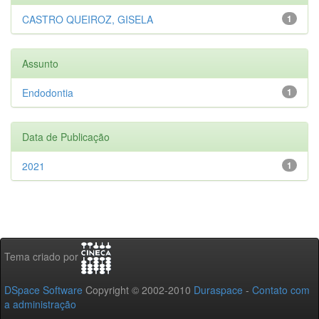
CASTRO QUEIROZ, GISELA
1
Assunto
Endodontia
1
Data de Publicação
2021
1
Tema criado por
DSpace Software
Copyright © 2002-2010
Duraspace
-
Contato com
a administração