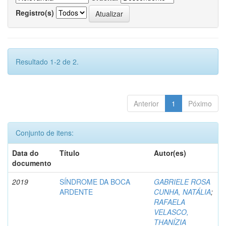
Registro(s)
Resultado 1-2 de 2.
Anterior
1
Póximo
Conjunto de itens:
Data do
Título
Autor(es)
documento
2019
SÍNDROME DA BOCA
GABRIELE ROSA
ARDENTE
CUNHA, NATÁLIA
;
RAFAELA
VELASCO,
THANÍZIA