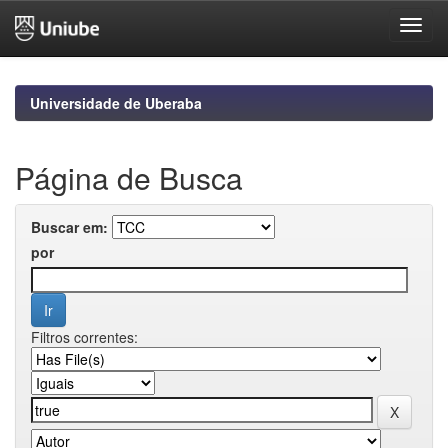
Skip
navigation
Universidade de Uberaba
Página de Busca
Buscar em:
por
Filtros correntes: