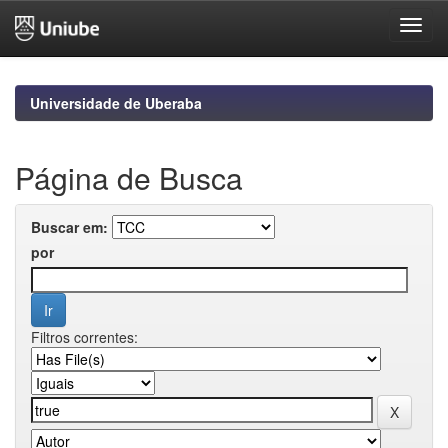
Skip
navigation
Universidade de Uberaba
Página de Busca
Buscar em:
por
Filtros correntes: