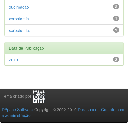
queimação
2
xerostomia
1
xerostomia.
1
Data de Publicação
2019
2
Tema criado por
DSpace Software
Copyright © 2002-2010
Duraspace
-
Contato com
a administração