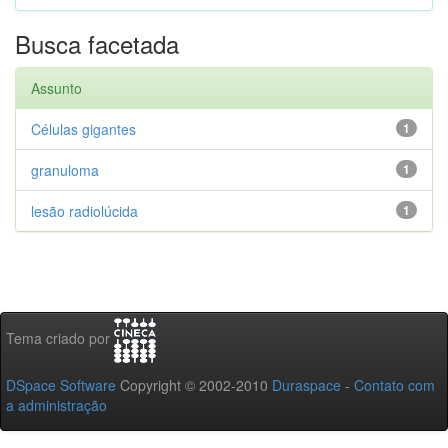
Busca facetada
Assunto
Células gigantes
1
granuloma
1
lesão radiolúcida
1
Tema criado por
DSpace Software
Copyright © 2002-2010
Duraspace
-
Contato com
a administração