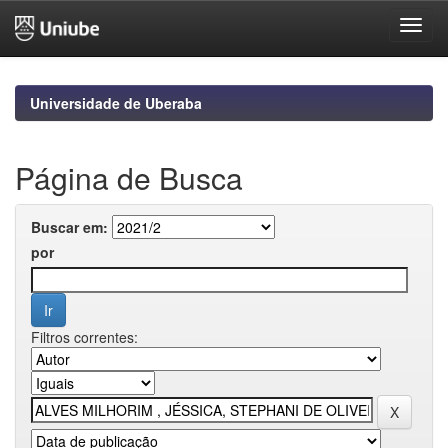
Skip
navigation
Universidade de Uberaba
Página de Busca
Buscar em:
por
Filtros correntes: