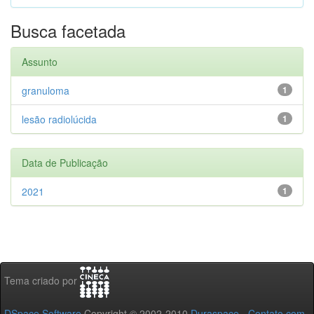
Busca facetada
Assunto
granuloma
1
lesão radiolúcida
1
Data de Publicação
2021
1
Tema criado por
DSpace Software
Copyright © 2002-2010
Duraspace
-
Contato com