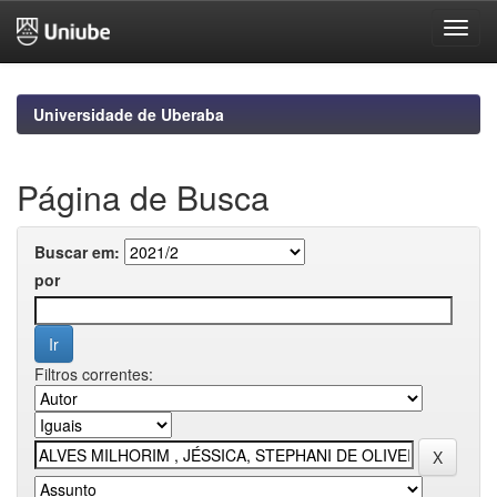
Skip
navigation
Universidade de Uberaba
Página de Busca
Buscar em:
por
Filtros correntes: