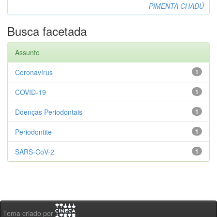
PIMENTA CHADÚ
Busca facetada
Assunto
Coronavírus
1
COVID-19
1
Doenças Periodontais
1
Periodontite
1
SARS-CoV-2
1
Tema criado por