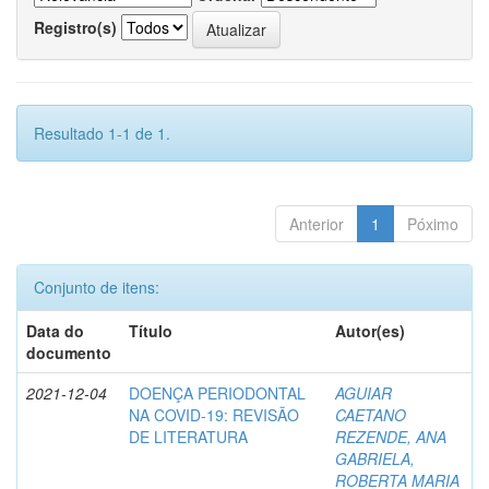
Registro(s)
Resultado 1-1 de 1.
Anterior
1
Póximo
Conjunto de itens:
Data do
Título
Autor(es)
documento
2021-12-04
DOENÇA PERIODONTAL
AGUIAR
NA COVID-19: REVISÃO
CAETANO
DE LITERATURA
REZENDE, ANA
GABRIELA,
ROBERTA MARIA