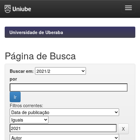
Skip
navigation
Universidade de Uberaba
Página de Busca
Buscar em:
por
Filtros correntes: