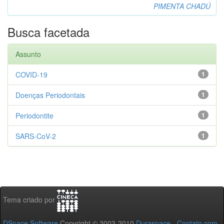
PIMENTA CHADÚ
Busca facetada
Assunto
COVID-19
1
Doenças Periodontais
1
Periodontite
1
SARS-CoV-2
1
Tema criado por
DSpace Software
Copyright © 2002-2010
Duraspace
-
Contato com