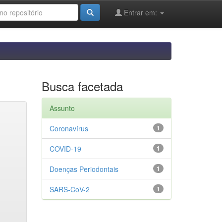
Entrar em:
Busca facetada
Assunto
Coronavírus
1
COVID-19
1
Doenças Periodontais
1
SARS-CoV-2
1