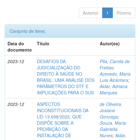
Anterior
1
Póximo
Conjunto de itens:
Data do
Título
Autor(es)
documento
2023-12
DESAFIOS DA
Pita, Camila de
JUDICIALIZAÇÃO DO
Freitas
;
DIREITO À SAÚDE NO
Azevedo, Maria
BRASIL: UMA ANÁLISE DOS
Luia Alcântara
;
PARÂMETROS DO STF E
Aidar, Adriana
IMPLICAÇÕES PARA O SUS
Marques
2023-12
ASPECTOS
de Oliveira,
INCONSTITUCIONAIS DA
Josiane
LEI 13.698/2022, QUE
Gonzaga
;
DISPÕE SOBRE A
Souza, Maria
PROIBIÇÃO DA
Gabriella
INSTALAÇÃO DE
Nunes
;
Aidar,