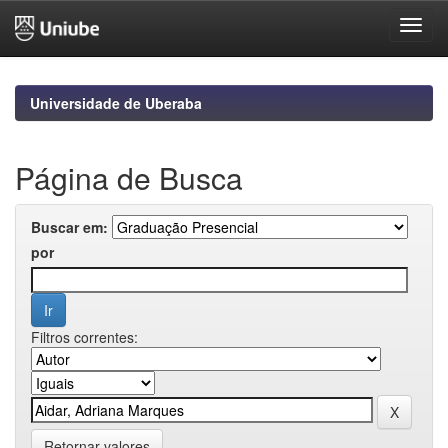
Skip
navigation
Universidade de Uberaba
Página de Busca
Buscar em:
por
Filtros correntes:
Retornar valores