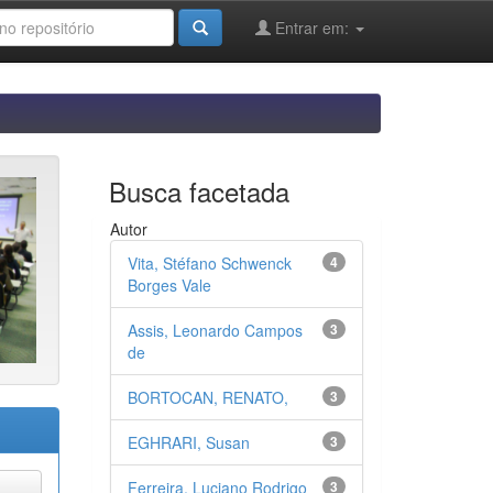
Entrar em:
Busca facetada
Autor
Vita, Stéfano Schwenck
4
Borges Vale
Assis, Leonardo Campos
3
de
BORTOCAN, RENATO,
3
EGHRARI, Susan
3
Ferreira, Luciano Rodrigo
3