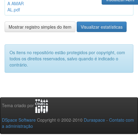
A AMAR
AL.pdf
Mostrar registro simples do item
Visualizar estatísticas
Os itens no repositório estão protegidos por copyright, com
todos os direitos reservados, salvo quando é indicado o
contrário.
Tema criado por
DSpace Software
Copyright © 2002-2010
Duraspace
-
Contato com
a administração