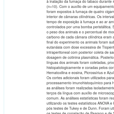
à inalação da fumaça do tabaco durante 
(n=10). Com o auxílio de um equipamento
foram expostos à fumaça de quatro cigarr
interior de câmaras cilíndricas. Os interva
tempo de exposição à fumaça e ao ar am
controlados por uma bomba peristáltica
o peso dos animais e o percentual de mo
carbono de cada câmara cilíndrica eram 
final do experimento os animais foram su
eutanásia com dose excessiva de Tiopent
intraperitoneal com posterior coleta de s
dosagem de cotinina plasmática. Posteri
línguas dos animais foram coletadas, pr
histopatologicamente e coradas pelos co
Hematoxilina e eosina, Picrossírius e Azul
Os cortes adicionais foram utilizados para
processamento imunohistoquímico para 
as análises foram realizadas isoladament
terços da língua com auxílio de microscop
comum. As análises estatísticas foram re
utilizando os testes estatísticos ANOVA e 
pós testes de Tukey e de Dunn. Foram uti
os testes de correlação de Pearson e de