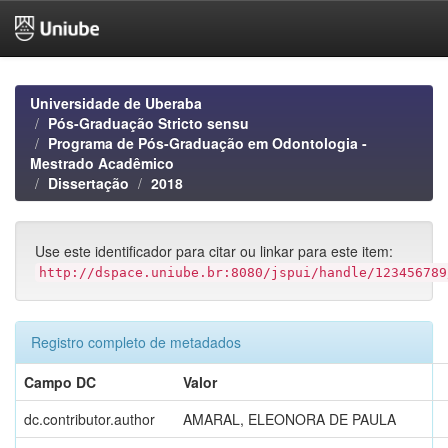
Skip
navigation
Universidade de Uberaba
Pós-Graduação Stricto sensu
Programa de Pós-Graduação em Odontologia -
Mestrado Acadêmico
Dissertação
2018
Use este identificador para citar ou linkar para este item:
http://dspace.uniube.br:8080/jspui/handle/123456789
Registro completo de metadados
Campo DC
Valor
dc.contributor.author
AMARAL, ELEONORA DE PAULA