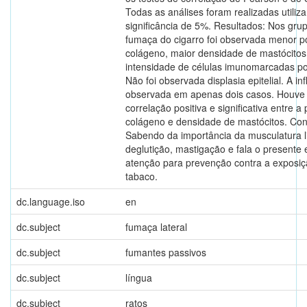
Todas as análises foram realizadas utiliz
significância de 5%. Resultados: Nos gru
fumaça do cigarro foi observada menor 
colágeno, maior densidade de mastócitos
intensidade de células imunomarcadas po
Não foi observada displasia epitelial. A in
observada em apenas dois casos. Houv
correlação positiva e significativa entre 
colágeno e densidade de mastócitos. Con
Sabendo da importância da musculatura l
deglutição, mastigação e fala o presente
atenção para prevenção contra a exposiç
tabaco.
dc.language.iso
en
dc.subject
fumaça lateral
dc.subject
fumantes passivos
dc.subject
língua
dc.subject
ratos