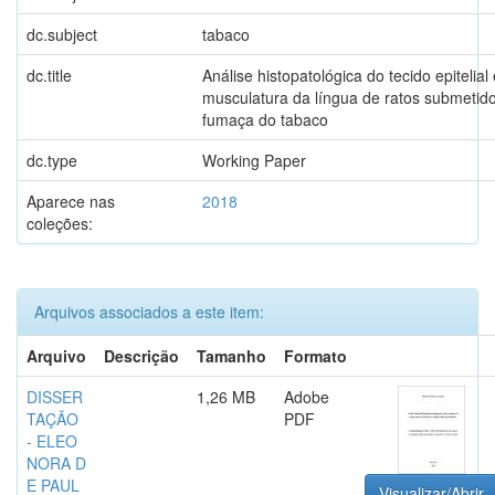
dc.subject
tabaco
dc.title
Análise histopatológica do tecido epitelial
musculatura da língua de ratos submetido
fumaça do tabaco
dc.type
Working Paper
Aparece nas
2018
coleções:
Arquivos associados a este item:
Arquivo
Descrição
Tamanho
Formato
DISSER
1,26 MB
Adobe
TAÇÃO
PDF
- ELEO
NORA D
E PAUL
Visualizar/Abrir