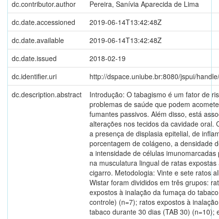
dc.contributor.author
Pereira, Sanívia Aparecida de Lima
dc.date.accessioned
2019-06-14T13:42:48Z
dc.date.available
2019-06-14T13:42:48Z
dc.date.issued
2018-02-19
dc.identifier.uri
http://dspace.uniube.br:8080/jspui/hand
dc.description.abstract
Introdução: O tabagismo é um fator de ris
problemas de saúde que podem acomete
fumantes passivos. Além disso, está asso
alterações nos tecidos da cavidade oral. O
a presença de displasia epitelial, de infl
porcentagem de colágeno, a densidade d
a intensidade de células imunomarcadas 
na musculatura lingual de ratas expostas
cigarro. Metodologia: Vinte e sete ratos 
Wistar foram divididos em três grupos: ra
expostos à inalação da fumaça do tabac
controle) (n=7); ratos expostos à inalaçã
tabaco durante 30 dias (TAB 30) (n=10); 