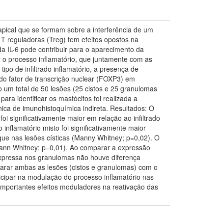
apical que se formam sobre a interferência de um
 T reguladoras (Treg) tem efeitos opostos na
a IL-6 pode contribuir para o aparecimento da
r o processo inflamatório, que juntamente com as
ipo de infiltrado inflamatório, a presença de
 do fator de transcrição nuclear (FOXP3) em
 um total de 50 lesões (25 cistos e 25 granulomas
 para identificar os mastócitos foi realizada a
nica de imunohistoquímica indireta. Resultados: O
oi significativamente maior em relação ao infiltrado
inflamatório misto foi significativamente maior
que nas lesões císticas (Manny Whitney; p=0,02). O
(Mann Whitney; p=0,01). Ao comparar a expressão
 expressa nos granulomas não houve diferença
mparar ambas as lesões (cistos e granulomas) com o
icipar na modulação do processo inflamatório nas
 importantes efeitos moduladores na reativação das