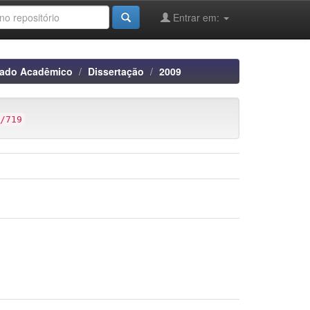
Entrar em:
rado Acadêmico
Dissertação
2009
/719