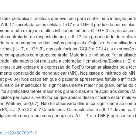
esões periapicais crônicas que evoluem para conter uma infecção peri
 A IL-17 secretada pelas células Th17 e o TGF-β produzido por células
embora não exerçam efeitos inibitórios mútuos. O TGF-β na presença d
te controlador da resposta imune, a IL-17 tem propriedade de reativa
o para a patogênese das lesões periapicais. Objetivo: Foi analisado o t
itocinas (IL-17, e TGF-β), das quimiocinas (CCL2 e CCL4), a expressão
no comparados com grupo controle. Materiais e métodos: Foi analisado
iltrado inflamatório foi realizada a coloração Hematoxilina/Eosina (HE) e
tocinas, quimiocinas e a expressão do FoxP3 foram analisados pela téc
temente constituído de mononuclear (MN). Nos cistos o infiltrado de MN f
 p=0,04) Nos casos em que o paciente apresentava fístula o infiltrado 
número de mastócitos foi significativamente maior nos granulomas do 
7 foi significativamente maior nos granulomas em relação aos cistos 
cistos periapicais, verificou-se que apesar dessa citocina estar mais
ann Whitney; p=0,07). Não foi observado diferença significante ao co
oxP3, CCL2 e CCL4. 7 Conclusões: Os mastócitos e a IL-17 devem part
ncipalmente nos granulomas periapicais. A IL-17 e o TGF-β apresentam
andle/123456789/719