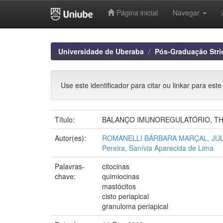
Página inicial
Navegar
Skip
navigation
Universidade de Uberaba
Pós-Graduação Stri
Use este identificador para citar ou linkar para este
Título:
BALANÇO IMUNOREGULATÓRIO, TH1
Autor(es):
ROMANELLI BÁRBARA MARÇAL, JU
Pereira, Sanívia Aparecida de Lima
Palavras-
citocinas
chave:
quimiocinas
mastócitos
cisto periapical
granuloma periapical