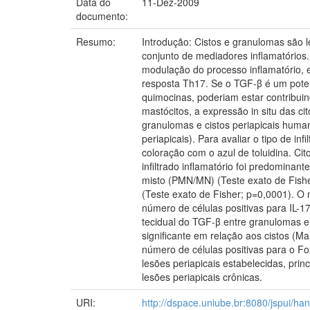
Data do
11-Dez-2009
documento:
Resumo:
Introdução: Cistos e granulomas são l
conjunto de mediadores inflamatórios.
modulação do processo inflamatório, 
resposta Th17. Se o TGF-β é um poten
quimocinas, poderiam estar contribuind
mastócitos, a expressão in situ das c
granulomas e cistos periapicais huma
periapicais). Para avaliar o tipo de inf
coloração com o azul de toluidina. Ci
infiltrado inflamatório foi predominan
misto (PMN/MN) (Teste exato de Fisher;
(Teste exato de Fisher; p=0,0001). O 
número de células positivas para IL-1
tecidual do TGF-β entre granulomas e 
significante em relação aos cistos (M
número de células positivas para o F
lesões periapicais estabelecidas, pri
lesões periapicais crônicas.
URI:
http://dspace.uniube.br:8080/jspui/h