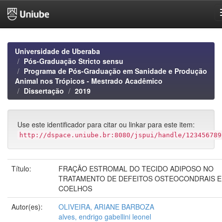
Skip
navigation
Universidade de Uberaba
Pós-Graduação Stricto sensu
Programa de Pós-Graduação em Sanidade e Produção
Animal nos Trópicos - Mestrado Acadêmico
Dissertação
2019
Use este identificador para citar ou linkar para este item:
http://dspace.uniube.br:8080/jspui/handle/123456789
Título:
FRAÇÃO ESTROMAL DO TECIDO ADIPOSO NO
TRATAMENTO DE DEFEITOS OSTEOCONDRAIS 
COELHOS
Autor(es):
OLIVEIRA, ARIANE BARBOZA
alves, endrigo gabellini leonel