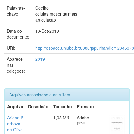
Palavras-
Coelho
chave:
células mesenquimais
articulação
Data do
13-Set-2019
documento:
URI:
http://dspace.uniube.br:8080/jspui/handle/1234567
Aparece
2019
nas
coleções:
Arquivos associados a este item:
Arquivo
Descrição
Tamanho
Formato
Ariane B
1,98 MB
Adobe
arboza
PDF
de Olive