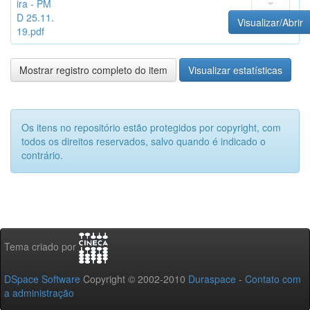
ira - PM
D 25.11.
Visualizar/Abrir
19.pdf
Mostrar registro completo do item
Visualizar estatísticas
Os itens no repositório estão protegidos por copyright, com
todos os direitos reservados, salvo quando é indicado o
contrário.
Tema criado por
DSpace Software
Copyright © 2002-2010
Duraspace
-
Contato com
a administração