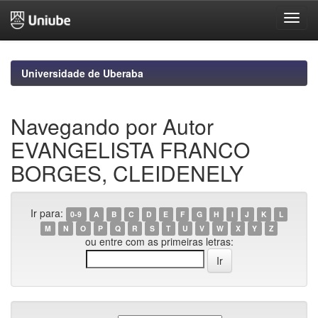
Skip
navigation
Universidade de Uberaba
Navegando por Autor
EVANGELISTA FRANCO
BORGES, CLEIDENELY
Ir para:
0-9
A
B
C
D
E
F
G
H
I
J
K
L
M
N
O
P
Q
R
S
T
U
V
W
X
Y
Z
ou entre com as primeiras letras: