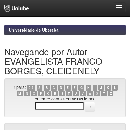
Skip
navigation
Universidade de Uberaba
Navegando por Autor
EVANGELISTA FRANCO
BORGES, CLEIDENELY
Ir para:
0-9
A
B
C
D
E
F
G
H
I
J
K
L
M
N
O
P
Q
R
S
T
U
V
W
X
Y
Z
ou entre com as primeiras letras: